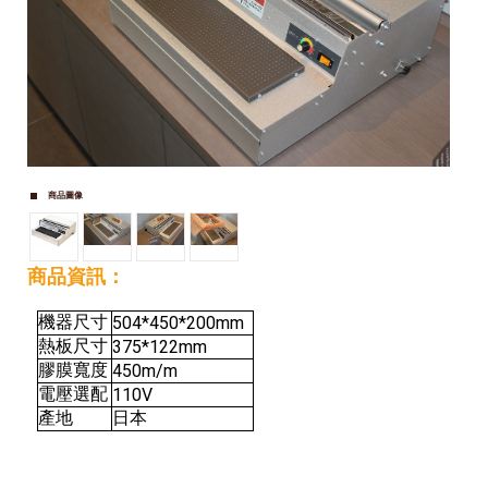
商品圖像
商品資訊：
機器尺寸
504*450*200mm
熱板尺寸
375*122mm
膠膜寬度
450m/m
電壓選配
110V
產地
日本