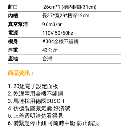
封口
26cm*1 (槽內間距31cm)
內槽
長37*寬29*槽深12cm
真空幫浦
9.6m3/hr
電源
110V 50/60hz
機身
#304全機不鏽鋼
淨重
43公斤
產地
台灣
商品資訊：
1. 20組電子設定面板
2. 乾溼兩用全機不鏽鋼
3. 馬達採用德國BUSCH
4. 仿德製隱藏氣囊 好清潔
5. 上蓋透明清楚看得見
6. 備緊急停止鈕 可隨時中斷 防止錯誤