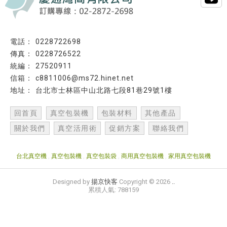
0228722698
0228726522
27520911
c8811006@ms72.hinet.net
台北市士林區中山北路七段81巷29號1樓
回首頁
真空包裝機
包裝材料
其他產品
關於我們
真空活用術
促銷方案
聯絡我們
台北真空機
真空包裝機
真空包裝袋
商用真空包裝機
家用真空包裝機
Designed by
揚京快客
Copyright © 2026
..
累積人氣: 788159