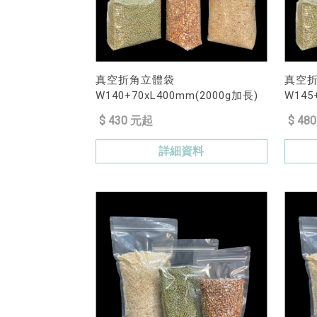
真空折角立體袋
真空
W140+70xL400mm(2000g加長)
W145+
$ 430 元起
$ 48
詳細資料