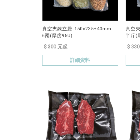
真空夾鍊立袋-150x235+40mm
真空夾
6兩(厚度95U)
半斤(厚
$ 300 元起
$ 33
詳細資料