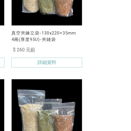
真空夾鍊立袋-130x220+35mm
4兩(厚度95U)-夾鏈袋
$ 260 元起
詳細資料